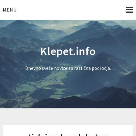
Skip
to
MENU
content
Klepet.info
Dnevno sveže novice za različna področja.