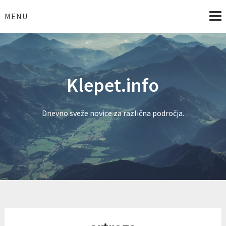
Skip
to
MENU
content
Klepet.info
Dnevno sveže novice za različna področja.