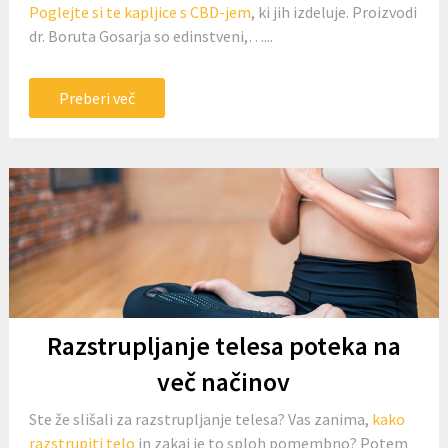
Poglejte si te kapljice s CBD-jem
, ki jih izdeluje. Proizvodi
dr. Boruta Gosarja so edinstveni,…...
Preberi več
Razstrupljanje telesa poteka na
več načinov
Ste že slišali za razstrupljanje telesa? Vas zanima,
kako
razstrupiti telo
in zakaj je to sploh pomembno? Potem