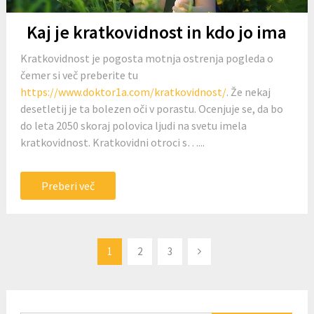
Kaj je kratkovidnost in kdo jo ima
Kratkovidnost je pogosta motnja ostrenja pogleda o
čemer si več preberite tu
https://www.doktor1a.com/kratkovidnost/
. Že nekaj
desetletij je ta bolezen oči v porastu. Ocenjuje se, da bo
do leta 2050 skoraj polovica ljudi na svetu imela
kratkovidnost. Kratkovidni otroci s…...
Preberi več
Številčenje
1
2
3
prispevkov