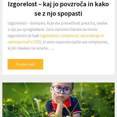
Izgorelost – kaj jo povzroča in kako
se z njo spopasti
Izgorelost – bolezen, ki je vse prevečkrat prezrta, osebe
z njo pa spregledane. Zelo zanimiv članek na temo
izgorelosti je tudi
Izgorelost: simptomi, zdravljenje in
samopomoč s CBD
, ki zelo nazorno opiše vse simptome,
ki jih nikakor ne smete…...
Preberi več