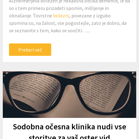
Alzheimerjeva bolezen je nekakšna oblika demence, le da
so v tem primeru prizadeti spomin, mišljenje in
obnašanje. Tovrstne
bolezni
, povezane z izgubo
spomina so, na žalost, vse pogostejše, zato je dobro, da
se seznanite s tem, kako se soočiti…...
Preberi več
Sodobna očesna klinika nudi vse
storitve za vaš oster vid