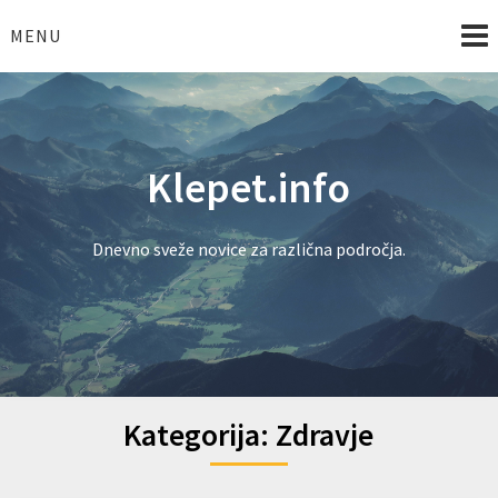
Skip
to
MENU
content
Klepet.info
Dnevno sveže novice za različna področja.
Kategorija:
Zdravje