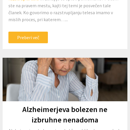
ste na pravem mestu, kajti tej temi je posvečen tale
članek. Ko govorimo o razstrupljanju telesa imamo v
mislih proces, pri katerem…...
Preberi več
Alzheimerjeva bolezen ne
izbruhne nenadoma