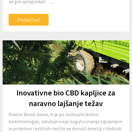
ne gre spregledati.…...
Preberi več
Inovativne bio CBD kapljice za
naravno lajšanje težav
Doktor Borut Gosar, ki je po izobrazbi doktor
biotehnologije, združuje svoje bogato znanje s gojenjem
in pridelavo različnih rastlin na domači kmetiji v Vodicah.