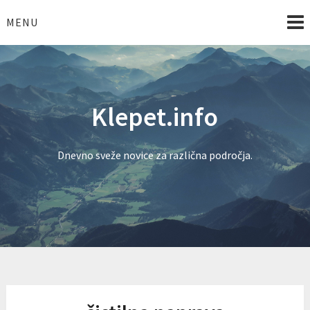
Skip
to
MENU
content
Klepet.info
Dnevno sveže novice za različna področja.