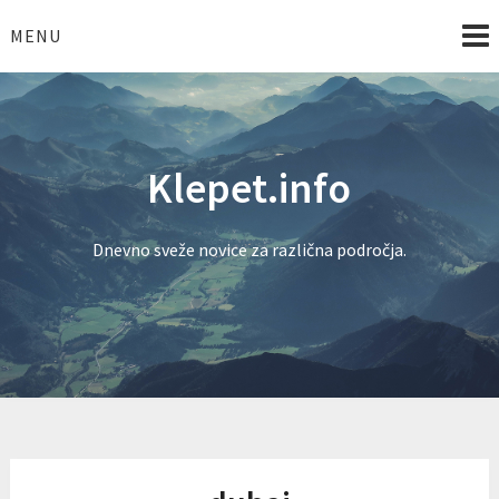
Skip
to
MENU
content
Klepet.info
Dnevno sveže novice za različna področja.