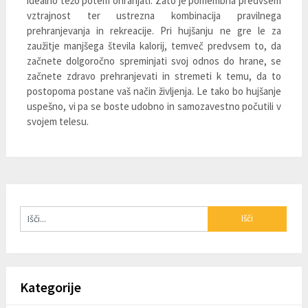
idealno težo potem ohranjati. Zato je pomembna predvsem
vztrajnost ter ustrezna kombinacija pravilnega
prehranjevanja in rekreacije. Pri hujšanju ne gre le za
zaužitje manjšega števila kalorij, temveč predvsem to, da
začnete dolgoročno spreminjati svoj odnos do hrane, se
začnete zdravo prehranjevati in stremeti k temu, da to
postopoma postane vaš način življenja. Le tako bo hujšanje
uspešno, vi pa se boste udobno in samozavestno počutili v
svojem telesu.
Kategorije