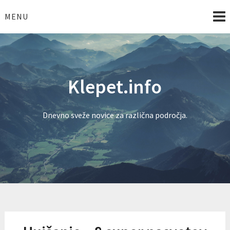
Skip
to
MENU
content
Klepet.info
Dnevno sveže novice za različna področja.