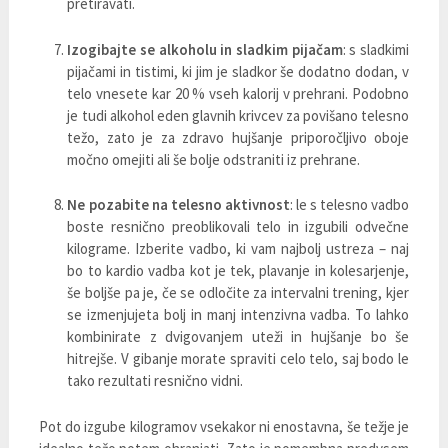
pretiravati.
Izogibajte se alkoholu in sladkim pijačam
: s sladkimi
pijačami in tistimi, ki jim je sladkor še dodatno dodan, v
telo vnesete kar 20 % vseh kalorij v prehrani. Podobno
je tudi alkohol eden glavnih krivcev za povišano telesno
težo, zato je za zdravo hujšanje priporočljivo oboje
močno omejiti ali še bolje odstraniti iz prehrane.
Ne pozabite na telesno aktivnost
: le s telesno vadbo
boste resnično preoblikovali telo in izgubili odvečne
kilograme. Izberite vadbo, ki vam najbolj ustreza – naj
bo to kardio vadba kot je tek, plavanje in kolesarjenje,
še boljše pa je, če se odločite za intervalni trening, kjer
se izmenjujeta bolj in manj intenzivna vadba. To lahko
kombinirate z dvigovanjem uteži in hujšanje bo še
hitrejše. V gibanje morate spraviti celo telo, saj bodo le
tako rezultati resnično vidni.
Pot do izgube kilogramov vsekakor ni enostavna, še težje je