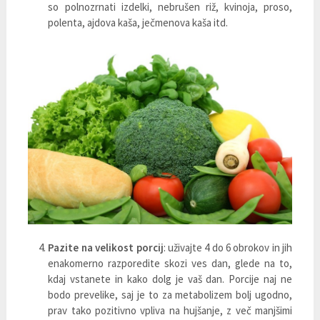
so polnozrnati izdelki, nebrušen riž, kvinoja, proso,
polenta, ajdova kaša, ječmenova kaša itd.
Pazite na velikost porcij
: uživajte 4 do 6 obrokov in jih
enakomerno razporedite skozi ves dan, glede na to,
kdaj vstanete in kako dolg je vaš dan. Porcije naj ne
bodo prevelike, saj je to za metabolizem bolj ugodno,
prav tako pozitivno vpliva na hujšanje, z več manjšimi