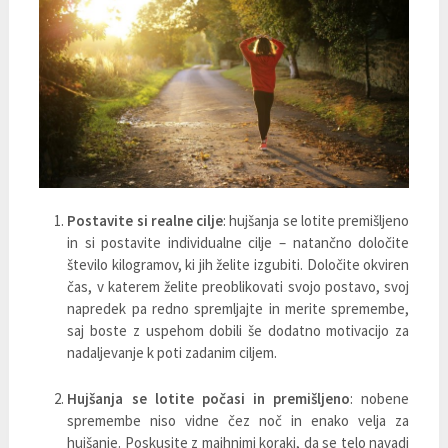
Postavite si realne cilje
: hujšanja se lotite premišljeno
in si postavite individualne cilje – natančno določite
število kilogramov, ki jih želite izgubiti. Določite okviren
čas, v katerem želite preoblikovati svojo postavo, svoj
napredek pa redno spremljajte in merite spremembe,
saj boste z uspehom dobili še dodatno motivacijo za
nadaljevanje k poti zadanim ciljem.
Hujšanja se lotite počasi in premišljeno
: nobene
spremembe niso vidne čez noč in enako velja za
hujšanje. Poskusite z majhnimi koraki, da se telo navadi