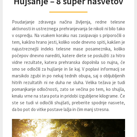
Hujšanje – 8 super nasvetov
Poudarjanje zdravega načina življenja, redne telesne
aktivnosti in ustreznega prehranjevanja še nikoli ni bilo tako
v ospredju. Na vsakem koraku nas zasipavajo s priporočili o
tem, kakšno hrano jesti, koliko vode dnevno spiti, kakšen je
najustreznejši indeks telesne mase posameznika, koliko
počepov dnevno narediti, katere diete se poslužiti za hitro
vidne rezultate, katera prehranska dopolnila so nujna, če
smo se odločili za hujšanje in še kaj. V poplavi informacij se
marsikdo zgubi in po nekaj tednih obupa, saj o obljubljenih
hitrih rezultatih ni ne duha ne sluha. Velika težava je tudi
pomanjkanje odločnosti, zato se večina po tem, ko shujša,
kmalu vrne na stara pota in pridobi izgubljene kilograme. Če
ste se tudi vi odločili shujšati, preberite spodnje nasvete,
da bo pot do vitke postave lažja in čim manj stresna.