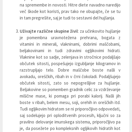
na spremembe in novosti. Hitre diete navadno naredijo
več škode kot koristi, prav tako ne obupajte, če se tu
in tam pregrešite, saj je tudi to sestavni del hujšanja.
Uživajte različne skupine živil
: za učinkovito hujšanje
je pomembna uravnotežena prehrana, bogata z
vitamini in minerali, vlakninami, dobrimi maščobami,
beljakovinami in tudi zdravimi ogljikovimi hidrati.
Vlaknine kot so sadje, zelenjava in stročnice podaljšajo
občutek sitosti, pospešujejo izgubljanje kilogramov in
razstrupljajo telo. Dobre maščobe boste našli v
avokadu, oreščkih, ribah in v črni čokoladi. Podaljšujejo
občutek sitosti, zato so nepogrešljive za hujšanje.
Beljakovine so pomemben gradnik celic za vzdrževanje
mišične mase, ki pomaga pri porabi kalorij. Našli jih
boste v ribah, belem mesu, soji, orehih in oreščkih itd.
Tudi ogljikovim hidratom se ni priporočljivo odpovedati,
saj sodelujejo pri oploditvenih procesih, ključni so za
pravilno delovanje imunskega sistema, priporočljivo pa
je, da posežete po kompleksnih ogljikovih hidratih kot