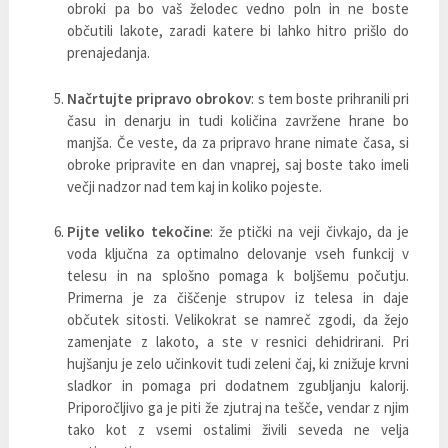
obroki pa bo vaš želodec vedno poln in ne boste
občutili lakote, zaradi katere bi lahko hitro prišlo do
prenajedanja.
Načrtujte pripravo obrokov
: s tem boste prihranili pri
času in denarju in tudi količina zavržene hrane bo
manjša. Če veste, da za pripravo hrane nimate časa, si
obroke pripravite en dan vnaprej, saj boste tako imeli
večji nadzor nad tem kaj in koliko pojeste.
Pijte veliko tekočine
: že ptički na veji čivkajo, da je
voda ključna za optimalno delovanje vseh funkcij v
telesu in na splošno pomaga k boljšemu počutju.
Primerna je za čiščenje strupov iz telesa in daje
občutek sitosti. Velikokrat se namreč zgodi, da žejo
zamenjate z lakoto, a ste v resnici dehidrirani. Pri
hujšanju je zelo učinkovit tudi zeleni čaj, ki znižuje krvni
sladkor in pomaga pri dodatnem zgubljanju kalorij.
Priporočljivo ga je piti že zjutraj na tešče, vendar z njim
tako kot z vsemi ostalimi živili seveda ne velja