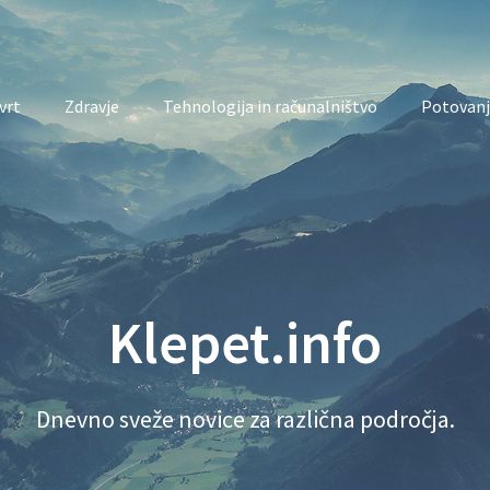
vrt
Zdravje
Tehnologija in računalništvo
Potovanj
Klepet.info
Dnevno sveže novice za različna področja.