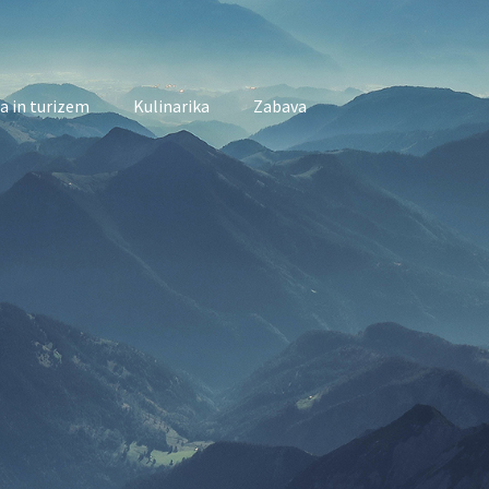
a in turizem
Kulinarika
Zabava