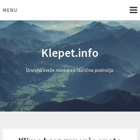
Skip
to
MENU
content
Klepet.info
Dnevno sveže novice za različna področja.