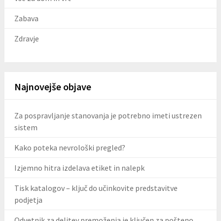
Zabava
Zdravje
Najnovejše objave
Za pospravljanje stanovanja je potrebno imeti ustrezen
sistem
Kako poteka nevrološki pregled?
Izjemno hitra izdelava etiket in nalepk
Tisk katalogov – ključ do učinkovite predstavitve
podjetja
Odvetnik za delitev premoženja je ključen za pošteno