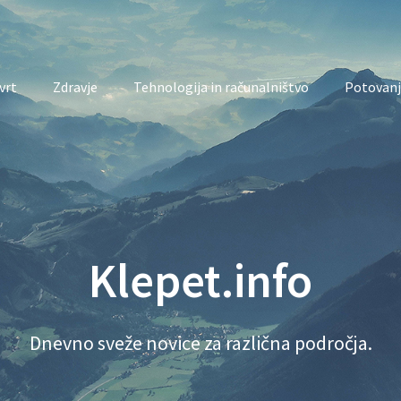
vrt
Zdravje
Tehnologija in računalništvo
Potovanj
Klepet.info
Dnevno sveže novice za različna področja.