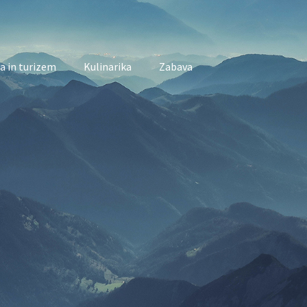
a in turizem
Kulinarika
Zabava