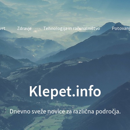
vrt
Zdravje
Tehnologija in računalništvo
Potovanj
Klepet.info
Dnevno sveže novice za različna področja.