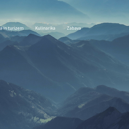
a in turizem
Kulinarika
Zabava