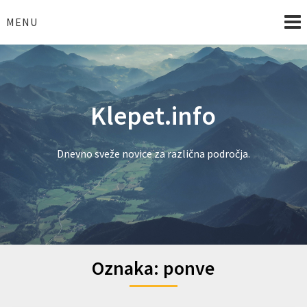
Skip
to
MENU
content
Klepet.info
Dnevno sveže novice za različna področja.
Oznaka:
ponve