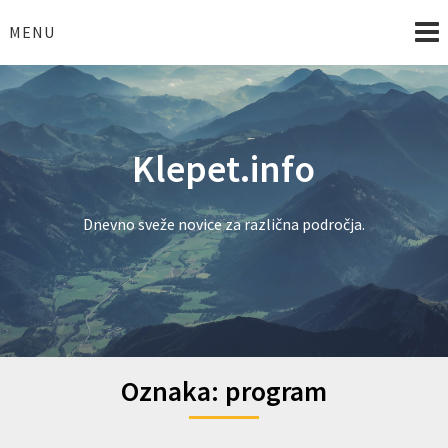
Skip
to
MENU
content
Klepet.info
Dnevno sveže novice za različna področja.
Oznaka:
program