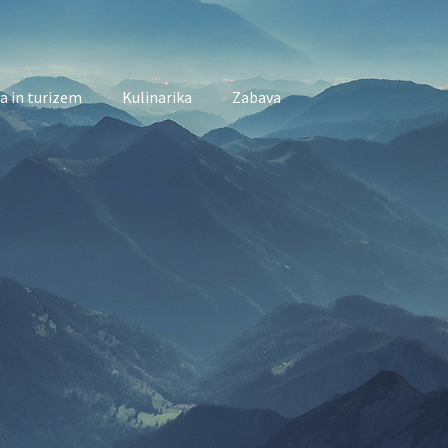
a in turizem
Kulinarika
Zabava