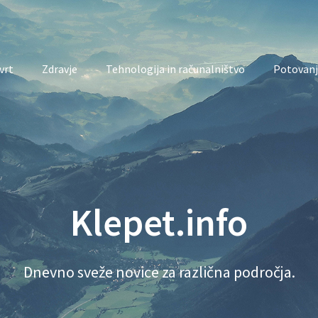
vrt
Zdravje
Tehnologija in računalništvo
Potovanj
Klepet.info
Dnevno sveže novice za različna področja.