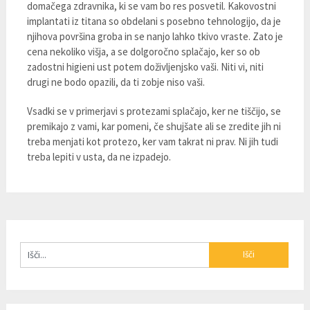
domačega zdravnika, ki se vam bo res posvetil. Kakovostni
implantati iz titana so obdelani s posebno tehnologijo, da je
njihova površina groba in se nanjo lahko tkivo vraste. Zato je
cena nekoliko višja, a se dolgoročno splačajo, ker so ob
zadostni higieni ust potem doživljenjsko vaši. Niti vi, niti
drugi ne bodo opazili, da ti zobje niso vaši.
Vsadki se v primerjavi s protezami splačajo, ker ne tiščijo, se
premikajo z vami, kar pomeni, če shujšate ali se zredite jih ni
treba menjati kot protezo, ker vam takrat ni prav. Ni jih tudi
treba lepiti v usta, da ne izpadejo.