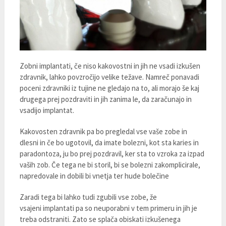
Zobni implantati, če niso kakovostni in jih ne vsadi izkušen
zdravnik, lahko povzročijo velike težave. Namreč ponavadi
poceni zdravniki iz tujine ne gledajo na to, ali morajo še kaj
drugega prej pozdraviti in jih zanima le, da zaračunajo in
vsadijo implantat.
Kakovosten zdravnik pa bo pregledal vse vaše zobe in
dlesni in če bo ugotovil, da imate bolezni, kot sta karies in
paradontoza, ju bo prej pozdravil, ker sta to vzroka za izpad
vaših zob. Če tega ne bi storil, bi se bolezni zakomplicirale,
napredovale in dobili bi vnetja ter hude bolečine
Zaradi tega bi lahko tudi zgubili vse zobe, že
vsajeni implantati pa so neuporabni v tem primeru in jih je
treba odstraniti. Zato se splača obiskati izkušenega