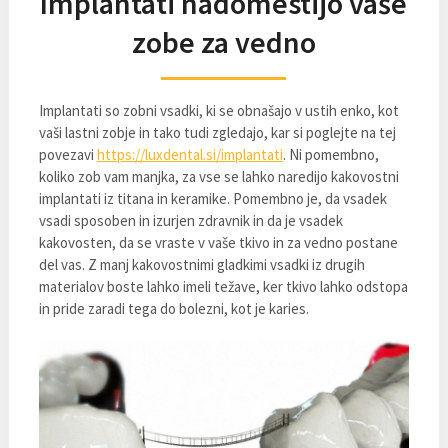
Implantati nadomestijo vaše
zobe za vedno
Implantati so zobni vsadki, ki se obnašajo v ustih enko, kot
vaši lastni zobje in tako tudi zgledajo, kar si poglejte na tej
povezavi
https://luxdental.si/implantati
. Ni pomembno,
koliko zob vam manjka, za vse se lahko naredijo kakovostni
implantati iz titana in keramike. Pomembno je, da vsadek
vsadi sposoben in izurjen zdravnik in da je vsadek
kakovosten, da se vraste v vaše tkivo in za vedno postane
del vas. Z manj kakovostnimi gladkimi vsadki iz drugih
materialov boste lahko imeli težave, ker tkivo lahko odstopa
in pride zaradi tega do bolezni, kot je karies.