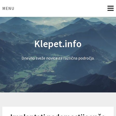
Skip
to
MENU
content
Klepet.info
Dnevno sveže novice za različna področja.