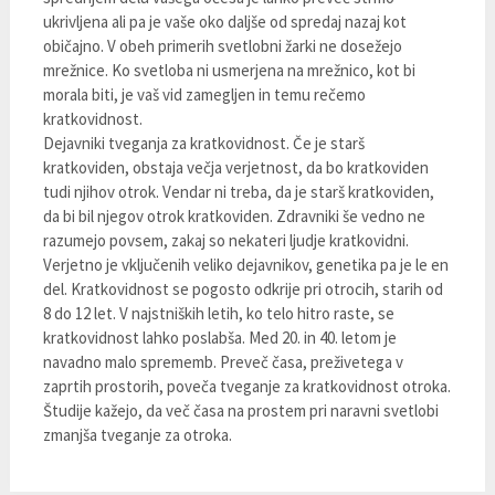
ukrivljena ali pa je vaše oko daljše od spredaj nazaj kot
običajno. V obeh primerih svetlobni žarki ne dosežejo
mrežnice. Ko svetloba ni usmerjena na mrežnico, kot bi
morala biti, je vaš vid zamegljen in temu rečemo
kratkovidnost.
Dejavniki tveganja za kratkovidnost. Če je starš
kratkoviden, obstaja večja verjetnost, da bo kratkoviden
tudi njihov otrok. Vendar ni treba, da je starš kratkoviden,
da bi bil njegov otrok kratkoviden. Zdravniki še vedno ne
razumejo povsem, zakaj so nekateri ljudje kratkovidni.
Verjetno je vključenih veliko dejavnikov, genetika pa je le en
del. Kratkovidnost se pogosto odkrije pri otrocih, starih od
8 do 12 let. V najstniških letih, ko telo hitro raste, se
kratkovidnost lahko poslabša. Med 20. in 40. letom je
navadno malo sprememb. Preveč časa, preživetega v
zaprtih prostorih, poveča tveganje za kratkovidnost otroka.
Študije kažejo, da več časa na prostem pri naravni svetlobi
zmanjša tveganje za otroka.