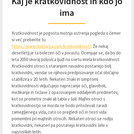
Kaj je kratkovidnost in kdo jo
ima
Kratkovidnost je pogosta motnja ostrenja pogleda o čemer
si več preberite tu
https://www.doktor1a.com/kratkovidnost/
. Že nekaj
desetletij je ta bolezen oči v porastu. Ocenjuje se, da bo do
leta 2050 skoraj polovica ljudi na svetu imela kratkovidnost.
Kratkovidni otroci s staranjem navadno postanejo bolj
kratkovidni, vendar se njihova predpisovanje očal običajno
stabilizira v 20. letih. Nekateri znaki in simptomi
kratkovidnosti vključujejo naprezanje oči, glavoboli,
mežikanje in težave z opazovanjem oddaljenih predmetov,
kot so prometni znaki ali tabla v šoli. Majhni otroci s
kratkovidnostjo se morda ne bodo pritoževali zaradi
zamegljenega vida, zato so pregledi oči in testi vida
pomembni pri majhnih otrocih. Nekateri otroci se rodijo
kratkovidni, nekateri pa postanejo kratkovidni šele v
najstniških letih.