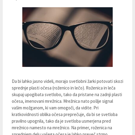
Da bi lahko jasno videli, morajo svetlobni žarki potovati skozi
sprednje plasti očesa (roženico in lečo). Roženica in leča
skupaj upogibata svetlobo, tako da pristane na zadnji plasti
očesa, imenovani mrežnica. Mrežnica nato pošlje signal
vašim možganom, ki vam omogoči, da vidite. Pri
kratkovidnosti oblika očesa preprečuje, da bi se svetloba
pravilno upognila, tako da je svetloba usmerjena pred
mrežnico namesto na mrežnico. Na primer, roženica na
sprednjem delu vašega očesa je lahko preveč strmo