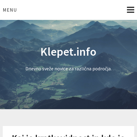
Skip
to
MENU
content
Klepet.info
Dnevno sveže novice za različna področja.