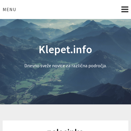
Skip
to
MENU
content
Klepet.info
Dnevno sveže novice za različna področja.