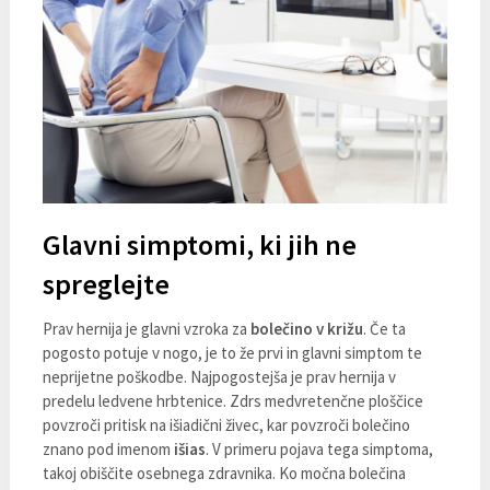
Glavni simptomi, ki jih ne
spreglejte
Prav hernija je glavni vzroka za
bolečino v križu
. Če ta
pogosto potuje v nogo, je to že prvi in glavni simptom te
neprijetne poškodbe. Najpogostejša je prav hernija v
predelu ledvene hrbtenice. Zdrs medvretenčne ploščice
povzroči pritisk na išiadični živec, kar povzroči bolečino
znano pod imenom
išias
. V primeru pojava tega simptoma,
takoj obiščite osebnega zdravnika. Ko močna bolečina