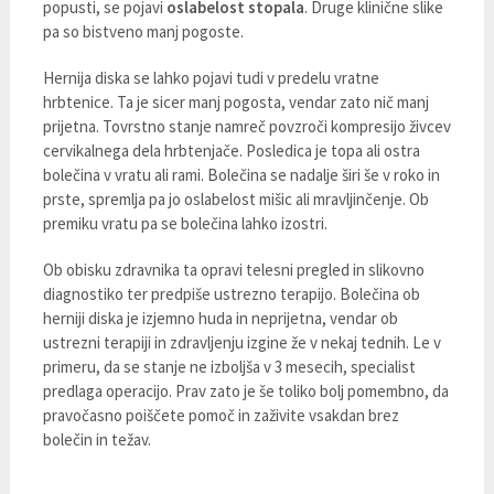
popusti, se pojavi
oslabelost stopala
. Druge klinične slike
pa so bistveno manj pogoste.
Hernija diska se lahko pojavi tudi v predelu vratne
hrbtenice. Ta je sicer manj pogosta, vendar zato nič manj
prijetna. Tovrstno stanje namreč povzroči kompresijo živcev
cervikalnega dela hrbtenjače. Posledica je topa ali ostra
bolečina v vratu ali rami. Bolečina se nadalje širi še v roko in
prste, spremlja pa jo oslabelost mišic ali mravljinčenje. Ob
premiku vratu pa se bolečina lahko izostri.
Ob obisku zdravnika ta opravi telesni pregled in slikovno
diagnostiko ter predpiše ustrezno terapijo. Bolečina ob
herniji diska je izjemno huda in neprijetna, vendar ob
ustrezni terapiji in zdravljenju izgine že v nekaj tednih. Le v
primeru, da se stanje ne izboljša v 3 mesecih, specialist
predlaga operacijo. Prav zato je še toliko bolj pomembno, da
pravočasno poiščete pomoč in zaživite vsakdan brez
bolečin in težav.