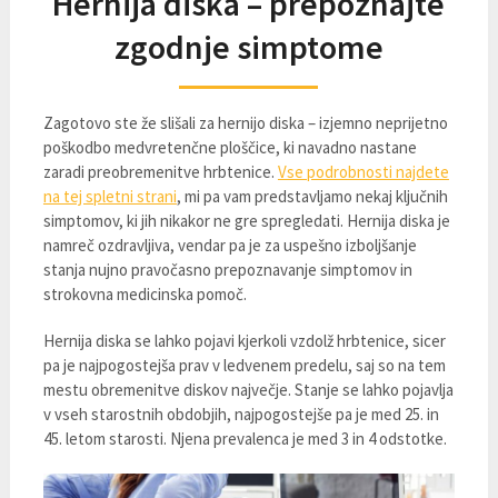
Hernija diska – prepoznajte
zgodnje simptome
Zagotovo ste že slišali za hernijo diska – izjemno neprijetno
poškodbo medvretenčne ploščice, ki navadno nastane
zaradi preobremenitve hrbtenice.
Vse podrobnosti najdete
na tej spletni strani
, mi pa vam predstavljamo nekaj ključnih
simptomov, ki jih nikakor ne gre spregledati. Hernija diska je
namreč ozdravljiva, vendar pa je za uspešno izboljšanje
stanja nujno pravočasno prepoznavanje simptomov in
strokovna medicinska pomoč.
Hernija diska se lahko pojavi kjerkoli vzdolž hrbtenice, sicer
pa je najpogostejša prav v ledvenem predelu, saj so na tem
mestu obremenitve diskov največje. Stanje se lahko pojavlja
v vseh starostnih obdobjih, najpogostejše pa je med 25. in
45. letom starosti. Njena prevalenca je med 3 in 4 odstotke.