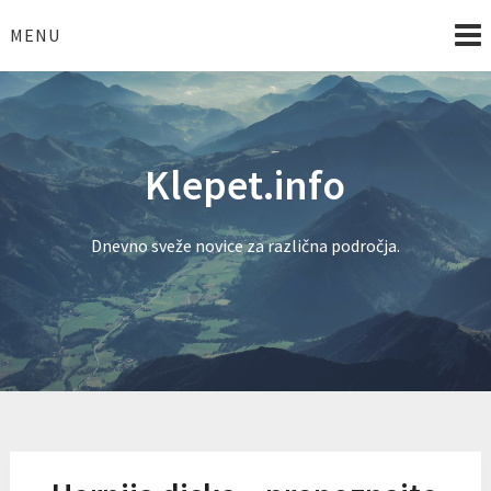
Skip
to
MENU
content
Klepet.info
Dnevno sveže novice za različna področja.