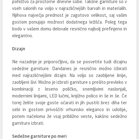
pohištvo za prostorne dnevne sobe. Takšne garniture so v
vseh salonih na voljo v najrazličnejših barvah in materialih.
Njihova največja prednost je zagotovo velikost, saj vašim
gostom ponujajo možnost dodatnega ležišča. Poleg tega
bodo v vašem domu delovale resnično najbolj prefinjeno in
elegantno.
Dizajn
Ne nazadnje je priporočljivo, da se posvetite tudi dizajnu
sedežne garniture. Dandanes je resnično možno izbirati
med najrazličnejšimi dizajni. Na voljo so zaobljene linije,
zaobljeni šivi. Možno je izbrati garniture s prešito prevleko v
kombinaciji z leseno poličko, snemljivimi naslonjali,
modernimi linijami, LED lučmi, knjižno polico in še in še. Če
torej želite svoje goste očarati in jih pustiti brez diha ter
sebi in gostom privoščiti vrhunsko eleganco in udobje,
potem načeloma že vsaj približno veste, kakšno sedežno
garnituro izbrati.
Sedežne garniture po meri