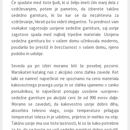
Če spadate med tiste ljudi, ki si želijo imeti čim manj dela z
vzdrževanjem, potem je pametno, da izberete takšno
sedežno garnituro, ki bo kar se da nezahtevna za
vzdrževanje, hkrati pa bo videti elegantno. To prednost vam
vsekakor zagotovijo usnjene sedežne garniture, saj usnje
zagotovo spada med najbolj trpežne materiale. Usnjena
sedežna garnitura bo v vašem domu učinkovala moderno,
poudarila bo prestiž in brezčasnost v vašem domu, njeno
podobo in udobje.
Seveda pa pri izbiri moramo biti še posebej pozorni.
Marsikateri katalog nas z akcijsko ceno zlahka zavede. Kot
laiki se namreč največkrat ne spoznamo na ceno materiala
kakovostnega pravega usnja in se zlahka ujamemo v zanko
ponudnikov, ki največkrat ponujajo uvožene »usnjene«
sedežne garniture po akcijski ceni že od 990 evrov dalje.
Moramo se zavedati, da kakovostno usnje dobro diha,
absorbira telesno vlago, svojo temperaturo prilagaja
temperaturi telesa in je udobno, prijetno in mehko na otip.
Takšno usnje ima vse tiste lastnosti, ki so še kako potrebne
za to, da se boste na vaši sedežni garnituri dobro počutili.