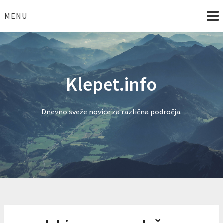
Skip
to
MENU
content
Klepet.info
Dnevno sveže novice za različna področja.