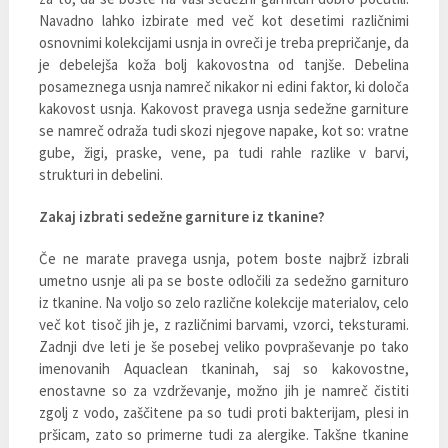
Navadno lahko izbirate med več kot desetimi različnimi
osnovnimi kolekcijami usnja in ovreči je treba prepričanje, da
je debelejša koža bolj kakovostna od tanjše. Debelina
posameznega usnja namreč nikakor ni edini faktor, ki določa
kakovost usnja. Kakovost pravega usnja sedežne garniture
se namreč odraža tudi skozi njegove napake, kot so: vratne
gube, žigi, praske, vene, pa tudi rahle razlike v barvi,
strukturi in debelini.
Zakaj izbrati sedežne garniture iz tkanine?
Če ne marate pravega usnja, potem boste najbrž izbrali
umetno usnje ali pa se boste odločili za sedežno garnituro
iz tkanine. Na voljo so zelo različne kolekcije materialov, celo
več kot tisoč jih je, z različnimi barvami, vzorci, teksturami.
Zadnji dve leti je še posebej veliko povpraševanje po tako
imenovanih Aquaclean tkaninah, saj so kakovostne,
enostavne so za vzdrževanje, možno jih je namreč čistiti
zgolj z vodo, zaščitene pa so tudi proti bakterijam, plesi in
pršicam, zato so primerne tudi za alergike. Takšne tkanine