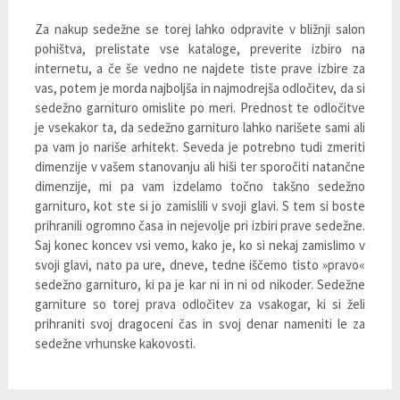
Za nakup sedežne se torej lahko odpravite v bližnji salon
pohištva, prelistate vse kataloge, preverite izbiro na
internetu, a če še vedno ne najdete tiste prave izbire za
vas, potem je morda najboljša in najmodrejša odločitev, da si
sedežno garnituro omislite po meri. Prednost te odločitve
je vsekakor ta, da sedežno garnituro lahko narišete sami ali
pa vam jo nariše arhitekt. Seveda je potrebno tudi zmeriti
dimenzije v vašem stanovanju ali hiši ter sporočiti natančne
dimenzije, mi pa vam izdelamo točno takšno sedežno
garnituro, kot ste si jo zamislili v svoji glavi. S tem si boste
prihranili ogromno časa in nejevolje pri izbiri prave sedežne.
Saj konec koncev vsi vemo, kako je, ko si nekaj zamislimo v
svoji glavi, nato pa ure, dneve, tedne iščemo tisto »pravo«
sedežno garnituro, ki pa je kar ni in ni od nikoder. Sedežne
garniture so torej prava odločitev za vsakogar, ki si želi
prihraniti svoj dragoceni čas in svoj denar nameniti le za
sedežne vrhunske kakovosti.