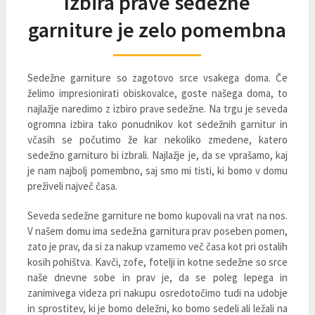
Izbira prave sedežne
garniture je zelo pomembna
Sedežne garniture so zagotovo srce vsakega doma. Če
želimo impresionirati obiskovalce, goste našega doma, to
najlažje naredimo z izbiro prave sedežne. Na trgu je seveda
ogromna izbira tako ponudnikov kot sedežnih garnitur in
včasih se počutimo že kar nekoliko zmedene, katero
sedežno garnituro bi izbrali. Najlažje je, da se vprašamo, kaj
je nam najbolj pomembno, saj smo mi tisti, ki bomo v domu
preživeli največ časa.
Seveda sedežne garniture ne bomo kupovali na vrat na nos.
V našem domu ima sedežna garnitura prav poseben pomen,
zato je prav, da si za nakup vzamemo več časa kot pri ostalih
kosih pohištva. Kavči, zofe, fotelji in kotne sedežne so srce
naše dnevne sobe in prav je, da se poleg lepega in
zanimivega videza pri nakupu osredotočimo tudi na udobje
in sprostitev, ki je bomo deležni, ko bomo sedeli ali ležali na