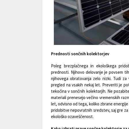
Prednosti sončnih kolektorjev
Poleg brezplačnega in ekološkega pridob
prednosti. Njihovo delovanje je povsem tih
njihovega obratovanja zelo nizki. Tudi za 
pregled na vsakih nekaj let. Preveriti je 
tekočina v sončnih kolektorjih. Ne pozabite
materiali prenesejo večino vremenskih razme
let, odvisno od tega, koliko zbrane energij
pridobitve nepovratnih sredstev, saj gre za 
ekološko ozaveščenost.
Kako izbrati prave sončne kolektorje za