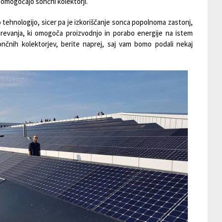
 omogočajo sončni kolektorji.
 tehnologijo, sicer pa je izkoriščanje sonca popolnoma zastonj,
ogrevanja, ki omogoča proizvodnjo in porabo energije na istem
nčnih kolektorjev, berite naprej, saj vam bomo podali nekaj