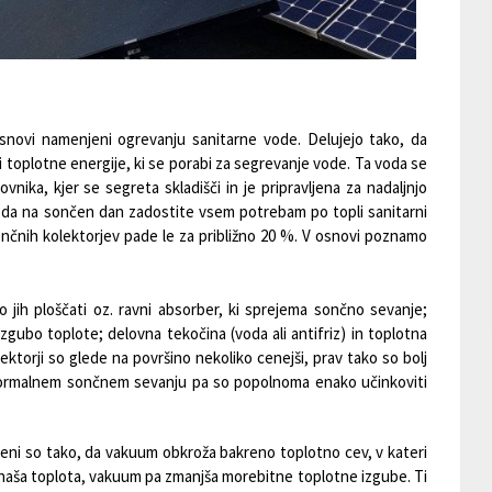
osnovi namenjeni ogrevanju sanitarne vode. Delujejo tako, da
i toplotne energije, ki se porabi za segrevanje vode. Ta voda se
ika, kjer se segreta skladišči in je pripravljena za nadaljnjo
 da na sončen dan zadostite vsem potrebam po topli sanitarni
ončnih kolektorjev pade le za približno 20 %. V osnovi poznamo
ajo jih ploščati oz. ravni absorber, ki sprejema sončno sevanje;
zgubo toplote; delovna tekočina (voda ali antifriz) in toplotna
lektorji so glede na površino nekoliko cenejši, prav tako so bolj
ormalnem sončnem sevanju pa so popolnoma enako učinkoviti
ljeni so tako, da vakuum obkroža bakreno toplotno cev, v kateri
naša toplota, vakuum pa zmanjša morebitne toplotne izgube. Ti