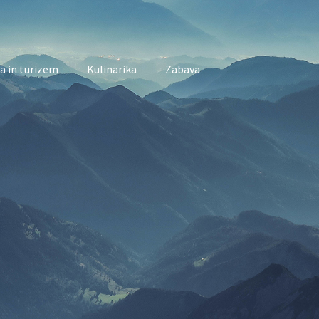
a in turizem
Kulinarika
Zabava