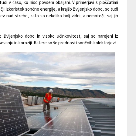
o tudi v času, ko niso povsem obsijani. V primerjavi s ploščatimi
čji izkoristek sončne energije, a krajšo življenjsko dobo, so tudi
tev nad streho, zato so nekoliko bolj vidni, a nemoteči, saj jih
o življenjsko dobo in visoko učinkovitost, saj so narejeni iz
 sevanju in koroziji. Katere so še prednosti sončnih kolektorjev?