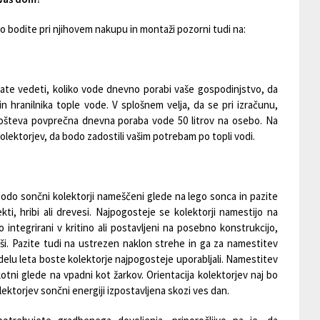
o bodite pri njihovem nakupu in montaži pozorni tudi na:
orate vedeti, koliko vode dnevno porabi vaše gospodinjstvo, da
 in hranilnika tople vode. V splošnem velja, da se pri izračunu,
ošteva povprečna dnevna poraba vode 50 litrov na osebo. Na
 kolektorjev, da bodo zadostili vašim potrebam po topli vodi.
 bodo sončni kolektorji nameščeni glede na lego sonca in pazite
ti, hribi ali drevesi. Najpogosteje se kolektorji namestijo na
o integrirani v kritino ali postavljeni na posebno konstrukcijo,
iši. Pazite tudi na ustrezen naklon strehe in ga za namestitev
 delu leta boste kolektorje najpogosteje uporabljali. Namestitev
kotni glede na vpadni kot žarkov. Orientacija kolektorjev naj bo
lektorjev sončni energiji izpostavljena skozi ves dan.