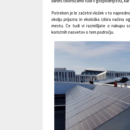
danes izkoriščamo tudi v gospodinjstvu, kar
Potreben je le začetni vložek v to napredno
okolju prijazna in ekološka izbira načina 
mestu. Če tudi vi razmišljate o nakupu so
koristnih nasvetov o tem področju.