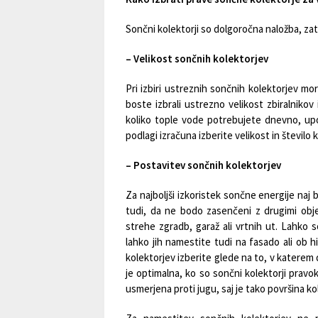
Sončni kolektorji so dolgoročna naložba, zat
– Velikost sončnih kolektorjev
Pri izbiri ustreznih sončnih kolektorjev m
boste izbrali ustrezno velikost zbiralnikov
koliko tople vode potrebujete dnevno, up
podlagi izračuna izberite velikost in število
– Postavitev sončnih kolektorjev
Za najboljši izkoristek sončne energije naj
tudi, da ne bodo zasenčeni z drugimi objek
strehe zgradb, garaž ali vrtnih ut. Lahko s
lahko jih namestite tudi na fasado ali ob h
kolektorjev izberite glede na to, v katerem
je optimalna, ko so sončni kolektorji pravo
usmerjena proti jugu, saj je tako površina ko