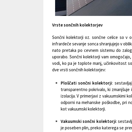
Vrste sončnih kolektorjev
Sončni kolektorji oz. sončne celice so v 
infrardeče sevanje sonca shranjujejo v oblik
nato pretaka po cevnem sistemu do zalogovn
uporabo. Sončni kolektorji vam omogočajo,
vodi, ko pa je toplote manj, učinkovitost s
dve vrsti sončnih kolektorjev:
Ploščati sončni kolektorji
: sestavlj
transparentno pokrivalo, ki zmanjšuje i
izolacija. V primerjavi z vakuumskimi ko
odporni na mehanske poškodbe, pri n
kot vakuumski kolektorji.
Vakuumski sončni kolektorji
: sestav
je poseben plin, preko katerega se pre