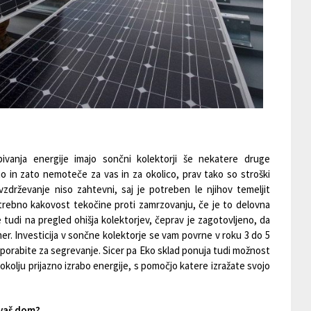
ivanja energije imajo sončni kolektorji še nekatere druge
o in zato nemoteče za vas in za okolico, prav tako so stroški
vzdrževanje niso zahtevni, saj je potreben le njihov temeljit
potrebno kakovost tekočine proti zamrzovanju, če je to delovna
 tudi na pregled ohišja kolektorjev, čeprav je zagotovljeno, da
r. Investicija v sončne kolektorje se vam povrne v roku 3 do 5
e porabite za segrevanje. Sicer pa Eko sklad ponuja tudi možnost
okolju prijazno izrabo energije, s pomočjo katere izražate svojo
 vaš dom?