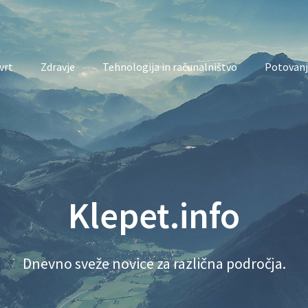
vrt
Zdravje
Tehnologija in računalništvo
Potovanj
Klepet.info
Dnevno sveže novice za različna področja.