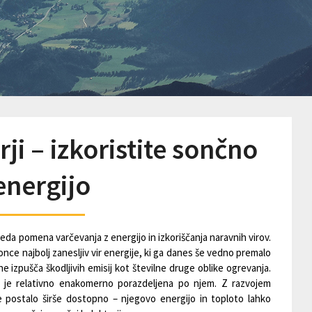
ji – izkoristite sončno
energijo
da pomena varčevanja z energijo in izkoriščanja naravnih virov.
sonce najbolj zanesljiv vir energije, ki ga danes še vedno premalo
 ne izpušča škodljivih emisij kot številne druge oblike ogrevanja.
j je relativno enakomerno porazdeljena po njem. Z razvojem
je postalo širše dostopno – njegovo energijo in toploto lahko