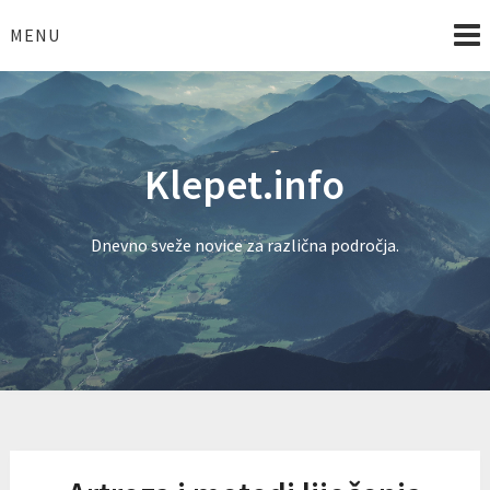
Skip
to
MENU
content
Klepet.info
Dnevno sveže novice za različna področja.