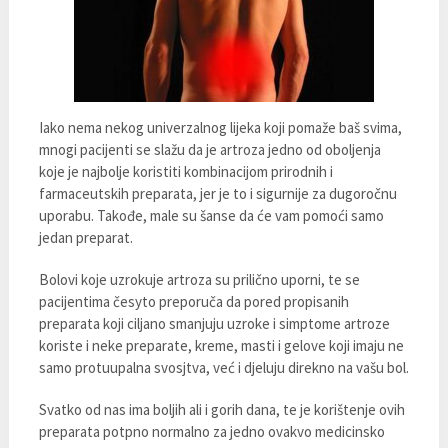
Iako nema nekog univerzalnog lijeka koji pomaže baš svima,
mnogi pacijenti se slažu da je artroza jedno od oboljenja
koje je najbolje koristiti kombinacijom prirodnih i
farmaceutskih preparata, jer je to i sigurnije za dugoročnu
uporabu. Takođe, male su šanse da će vam pomoći samo
jedan preparat.
Bolovi koje uzrokuje artroza su prilično uporni, te se
pacijentima česyto preporuča da pored propisanih
preparata koji ciljano smanjuju uzroke i simptome artroze
koriste i neke preparate, kreme, masti i gelove koji imaju ne
samo protuupalna svosjtva, već i djeluju direkno na vašu bol.
Svatko od nas ima boljih ali i gorih dana, te je korištenje ovih
preparata potpno normalno za jedno ovakvo medicinsko