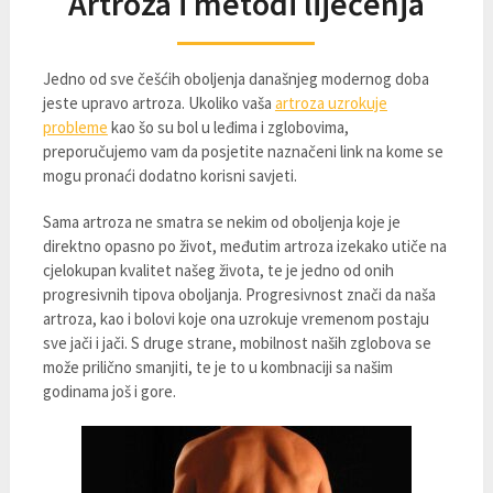
Artroza i metodi liječenja
Jedno od sve češćih oboljenja današnjeg modernog doba
jeste upravo artroza. Ukoliko vaša
artroza uzrokuje
probleme
kao šo su bol u leđima i zglobovima,
preporučujemo vam da posjetite naznačeni link na kome se
mogu pronaći dodatno korisni savjeti.
Sama artroza ne smatra se nekim od oboljenja koje je
direktno opasno po život, međutim artroza izekako utiče na
cjelokupan kvalitet našeg života, te je jedno od onih
progresivnih tipova oboljanja. Progresivnost znači da naša
artroza, kao i bolovi koje ona uzrokuje vremenom postaju
sve jači i jači. S druge strane, mobilnost naših zglobova se
može prilično smanjiti, te je to u kombnaciji sa našim
godinama još i gore.