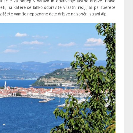
inacije za pobeg v naravo in odkrivanje lastne države. Pravo
ti, na katere se lahko odpravite v lastni režiji, ali pa izberete
aziščete vam še nepoznane dele države na sončni strani Alp.