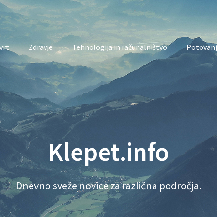
vrt
Zdravje
Tehnologija in računalništvo
Potovanj
Klepet.info
Dnevno sveže novice za različna področja.