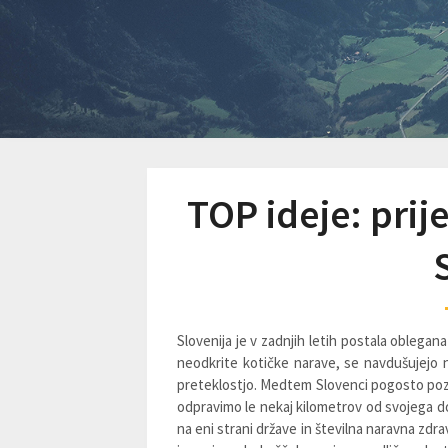
TOP ideje: prij
Slovenija je v zadnjih letih postala oblegana 
neodkrite kotičke narave, se navdušujejo
preteklostjo. Medtem Slovenci pogosto pozab
odpravimo le nekaj kilometrov od svojega d
na eni strani države in številna naravna zdr