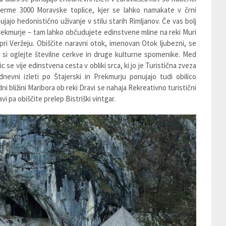
rme 3000 Moravske toplice, kjer se lahko namakate v črni
ujajo hedonistično uživanje v stilu starih Rimljanov. Če vas bolj
Prekmurje – tam lahko občudujete edinstvene mline na reki Muri
pri Veržeju. Obiščite naravni otok, imenovan Otok ljubezni, se
i si oglejte številne cerkve in druge kulturne spomenike. Med
c se vije edinstvena cesta v obliki srca, ki jo je Turistična zveza
dnevni izleti po Štajerski in Prekmurju ponujajo tudi obilico
i bližini Maribora ob reki Dravi se nahaja Rekreativno turistični
i pa obiščite prelep Bistriški vintgar.