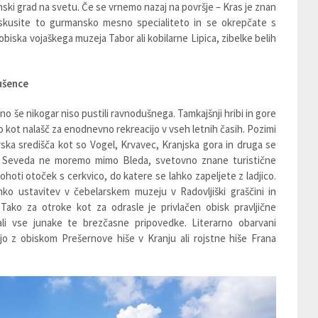
jamski grad na svetu. Če se vrnemo nazaj na površje – Kras je znan
oskusite to gurmansko mesno specialiteto in se okrepčate s
 obiska vojaškega muzeja Tabor ali kobilarne Lipica, zibelke belih
ušence
ino še nikogar niso pustili ravnodušnega. Tamkajšnji hribi in gore
so kot nalašč za enodnevno rekreacijo v vseh letnih časih. Pozimi
ska središča kot so Vogel, Krvavec, Kranjska gora in druga se
pe. Seveda ne moremo mimo Bleda, svetovno znane turistične
bohoti otoček s cerkvico, do katere se lahko zapeljete z ladjico.
hko ustavitev v čebelarskem muzeju v Radovljiški graščini in
. Tako za otroke kot za odrasle je privlačen obisk pravljične
li vse junake te brezčasne pripovedke. Literarno obarvani
o z obiskom Prešernove hiše v Kranju ali rojstne hiše Frana