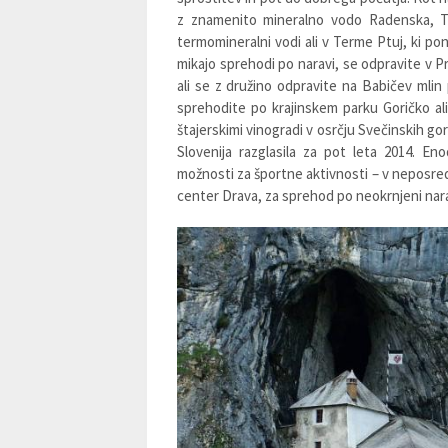
z znamenito mineralno vodo Radenska, Te
termomineralni vodi ali v Terme Ptuj, ki pon
mikajo sprehodi po naravi, se odpravite v 
ali se z družino odpravite na Babičev mlin 
sprehodite po krajinskem parku Goričko al
štajerskimi vinogradi v osrčju Svečinskih gori
Slovenija razglasila za pot leta 2014. Eno
možnosti za športne aktivnosti – v neposredn
center Drava, za sprehod po neokrnjeni narav