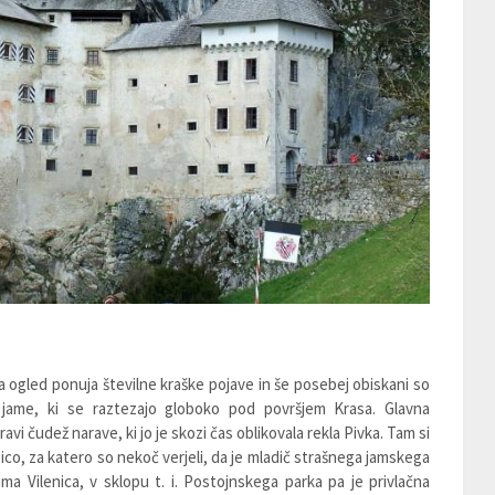
a ogled ponuja številne kraške pojave in še posebej obiskani so
jame, ki se raztezajo globoko pod površjem Krasa. Glavna
i čudež narave, ki jo je skozi čas oblikovala rekla Pivka. Tam si
co, za katero so nekoč verjeli, da je mladič strašnega jamskega
ama Vilenica, v sklopu t. i. Postojnskega parka pa je privlačna