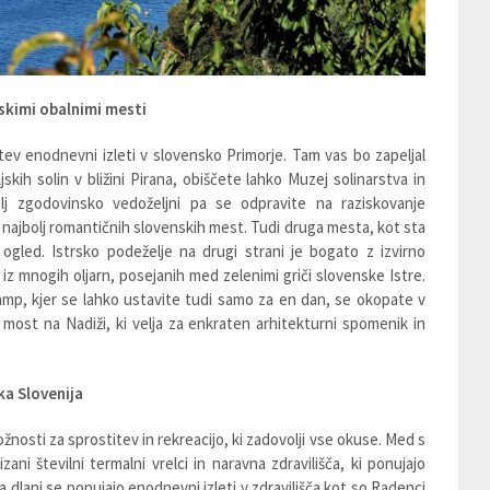
skimi obalnimi mesti
itev enodnevni izleti v slovensko Primorje. Tam vas bo zapeljal
jskih solin v bližini Pirana, obiščete lahko Muzej solinarstva in
olj zgodovinsko vedoželjni pa se odpravite na raziskovanje
i najbolj romantičnih slovenskih mest. Tudi druga mesta, kot sta
 ogled. Istrsko podeželje na drugi strani je bogato z izvirno
je iz mnogih oljarn, posejanih med zelenimi griči slovenske Istre.
kamp, kjer se lahko ustavite tudi samo za en dan, se okopate v
v most na Nadiži, ki velja za enkraten arhitekturni spomenik in
ka Slovenija
osti za sprostitev in rekreacijo, ki zadovolji vse okuse. Med s
ani številni termalni vrelci in naravna zdravilišča, ki ponujajo
 dlani se ponujajo enodnevni izleti v zdravilišča kot so Radenci