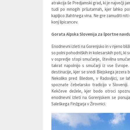
atrakcija še Predjamski grad, ki je največji 
tudi po mnogih pršutarnah, kjer lahko p
kapljico žlahtnega vina. Ne gre zamuditi niti
konj lipicancev.
Gorata Alpska Slovenija za športne navd
Enodnevni izleti na Gorenjsko in v njeno bliž
so polni pohodniških in kolesarskih poti, ki 
v ospredje stopi smučanje, številna smučar
takrat napolnijo s smučarji iz vse Evro
destinacije, kjer se sredi Blejskega jezera 
Nekoliko pred Bledom, v Radovljici, se la
spoznate čebelarsko tradicijo v Sloveniji
Kekčeve dežele, kjer bodo otroci spozna
enodnevni izleti na Gorenjskem se ponujaj
Saleškega Finžgarja v Žirovnici.