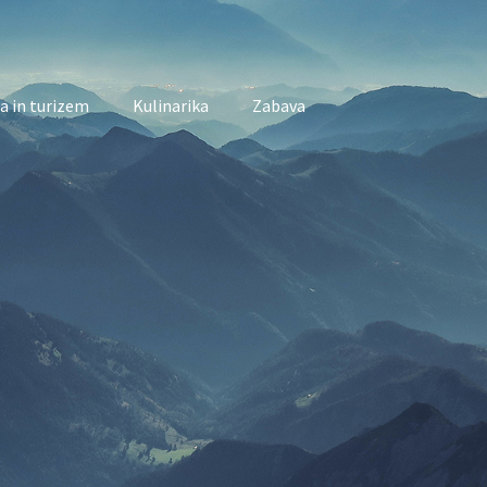
a in turizem
Kulinarika
Zabava