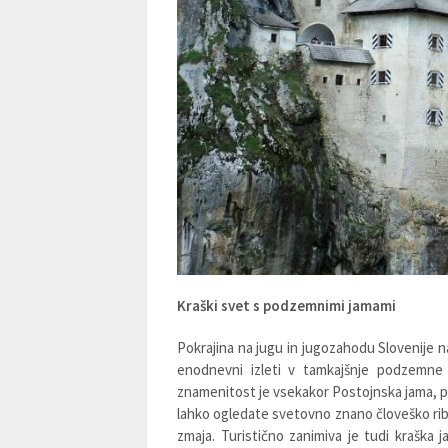
Kraški svet s podzemnimi jamami
Pokrajina na jugu in jugozahodu Slovenije n
enodnevni izleti v tamkajšnje podzemne 
znamenitost je vsekakor Postojnska jama, prav
lahko ogledate svetovno znano človeško ribi
zmaja. Turistično zanimiva je tudi kraška j