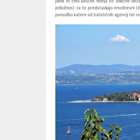
jame in celo košček morja so odlične dest
priložnost za to predstavljajo enodnevni izle
ponudbo katere od turističnih agencij ter r