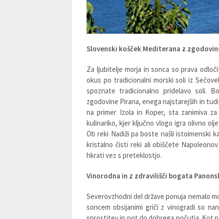
Slovenski košček Mediterana z zgodovin
Za ljubitelje morja in sonca so prava odloč
okus po tradicionalni morski soli iz Sečovel
spoznate tradicionalno pridelavo soli. B
zgodovine Pirana, enega najstarejših in tud
na primer Izola in Koper, sta zanimiva za
kulinariko, kjer ključno vlogo igra olivno ol
Ob reki Nadiži pa boste našli istoimenski 
kristalno čisti reki ali obiščete Napoleono
hkrati vez s preteklostjo.
Vinorodna in z zdravilišči bogata Panons
Severovzhodni del države ponuja nemalo možn
soncem obsijanimi griči z vinogradi so naniz
sprostitev in pot do dobrega počutja. Kot na