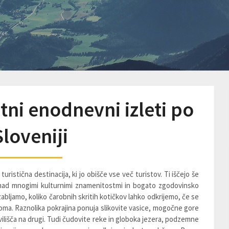
etni enodnevni izleti po
Sloveniji
turistična destinacija, ki jo obišče vse več turistov. Ti iščejo še
 nad mnogimi kulturnimi znamenitostmi in bogato zgodovinsko
ljamo, koliko čarobnih skritih kotičkov lahko odkrijemo, če se
oma. Raznolika pokrajina ponuja slikovite vasice, mogočne gore
avilišča na drugi. Tudi čudovite reke in globoka jezera, podzemne